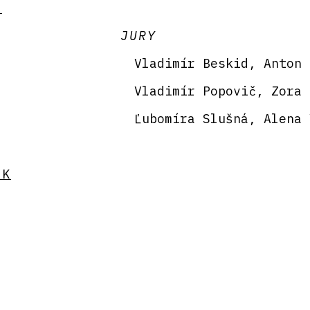
Á
JURY
Vladimír Beskid, Anton 
Vladimír Popovič, Zora 
Ľubomíra Slušná, Alena 
SK