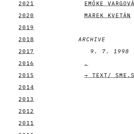
2021
EMÖKE VARGOV
2020
MAREK KVETÁN
2019
2018
ARCHIVE
2017
9. 7. 1998
2016
.
2015
→ TEXT/ SME.
2014
2013
2012
2011