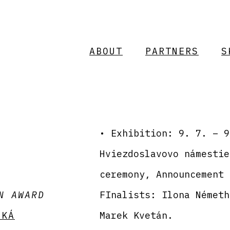
ABOUT
PARTNERS
S
• Exhibition: 9. 7. – 9
Hviezdoslavovo námestie
ceremony, Announcement 
N AWARD
FInalists: Ilona Németh
SKÁ
Marek Kvetán.