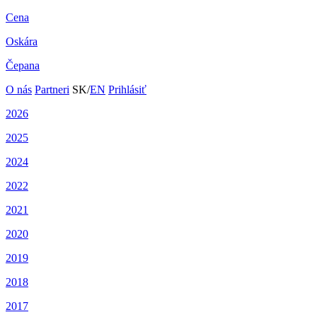
Cena
Oskára
Čepana
O nás
Partneri
SK
/
EN
Prihlásiť
2026
2025
2024
2022
2021
2020
2019
2018
2017