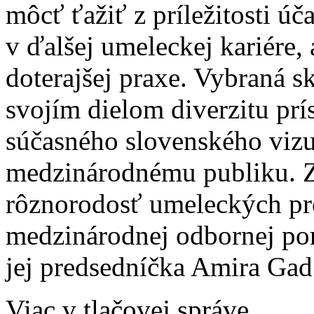
môcť ťažiť z príležitosti úč
v ďalšej umeleckej kariére,
doterajšej praxe. Vybraná 
svojím dielom diverzitu prí
súčasného slovenského viz
medzinárodnému publiku. Zá
rôznorodosť umeleckých pro
medzinárodnej odbornej po
jej predsedníčka Amira Gad
Viac v tlačovej správe...