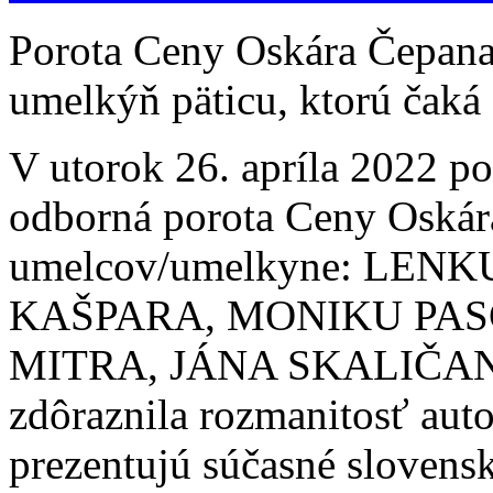
Porota Ceny Oskára Čepana
umelkýň päticu, ktorú čaká
V utorok 26. apríla 2022 po
odborná porota Ceny Oskára
umelcov/umelkyne: LE
KAŠPARA, MONIKU PA
MITRA, JÁNA SKALIČANA.
zdôraznila rozmanitosť auto
prezentujú súčasné slovens