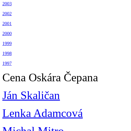
2003
2002
2001
2000
1999
1998
1997
Cena Oskára Čepana
Ján Skaličan
Lenka Adamcová
Michal Mitro